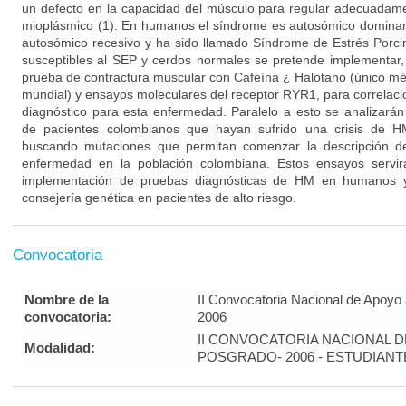
un defecto en la capacidad del músculo para regular adecuadame
mioplásmico (1). En humanos el síndrome es autosómico dominan
autosómico recesivo y ha sido llamado Síndrome de Estrés Porcin
susceptibles al SEP y cerdos normales se pretende implementar, 
prueba de contractura muscular con Cafeína ¿ Halotano (único mé
mundial) y ensayos moleculares del receptor RYR1, para correlaci
diagnóstico para esta enfermedad. Paralelo a esto se analiza
de pacientes colombianos que hayan sufrido una crisis de HM
buscando mutaciones que permitan comenzar la descripción del
enfermedad en la población colombiana. Estos ensayos servi
implementación de pruebas diagnósticas de HM en humanos y l
consejería genética en pacientes de alto riesgo.
Convocatoria
Nombre de la
II Convocatoria Nacional de Apoyo
convocatoria:
2006
II CONVOCATORIA NACIONAL 
Modalidad:
POSGRADO- 2006 - ESTUDIAN