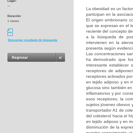
Lugar:
---
La obesidad es un facto
participan en la asocia
Duración:
El origen embrionario c
1 meses
que se expresan en el t
reciente del concepto de
a la búsqueda de posi
Descargar resultado de búsqueda
intervienen en la atero
presenta según evidencia
Las concentraciones sa
Regresar
ha demostrado que los
interesante establecer 
receptores de adiponect
receptores activados por
en tejido adiposo y en m
glucosa sino también en 
inflamatorios y por cons
esos receptores; la com
sujetos jóvenes obesos y
transportador A1 de cole
del colesterol hacia el 
en tejido adiposo y en 
disminución de la expre
nuestro conocimiento, s