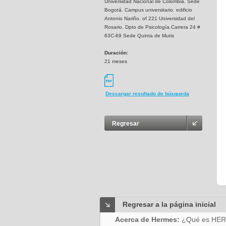
Universidad Nacional de Colombia. Sede
Bogotá. Campus universitario. edificio
Antonio Nariño. of 221 Universidad del
Rosario. Dpto de Psicología.Carrera 24 #
63C-69 Sede Quinta de Mutis
Duración:
21 meses
Descargar resultado de búsqueda
Regresar
Regresar a la página inicial
Acerca de Hermes:
¿Qué es HE