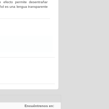
e efecto permite desentrañar
añol es una lengua transparente
Encuéntrenos en: