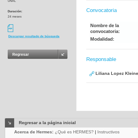
UNAL
Convocatoria
Duración:
24 meses
Nombre de la
convocatoria:
Descargar resultado de búsqueda
Modalidad:
Regresar
Responsable
Liliana Lopez Klein
Regresar a la página inicial
Acerca de Hermes:
¿Qué es HERMES?
|
Instructivos