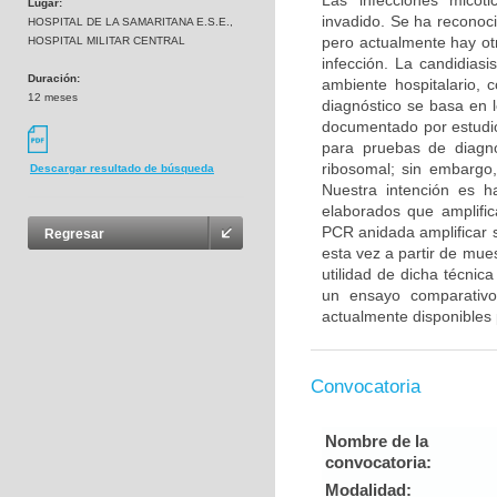
Las infecciones micót
Lugar:
invadido. Se ha reconoc
HOSPITAL DE LA SAMARITANA E.S.E.,
pero actualmente hay otr
HOSPITAL MILITAR CENTRAL
infección. La candidiasi
Duración:
ambiente hospitalario, 
12 meses
diagnóstico se basa en 
documentado por estudio
para pruebas de diagnó
ribosomal; sin embargo,
Descargar resultado de búsqueda
Nuestra intención es h
elaborados que amplifi
PCR anidada amplificar 
Regresar
esta vez a partir de mue
utilidad de dicha técni
un ensayo comparativo 
actualmente disponibles 
Convocatoria
Nombre de la
convocatoria:
Modalidad: