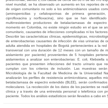
nivel mundial, se ha observado un aumento en los reportes de r
de origen comunitario no solo a los antimicrobianos usados com
(aminopenicilias y cefalosporinas de primera generación, t
ciprofloxacina y norfloxacina), sino que se han identificad
multirresistentes productores de betalactamasas de espectr
momento en Colombia, no existe ningún estudio en el que se an
comunitario, causantes de infecciones complicadas ni los factores
Describir las características clínicas, epidemiológicas, microbioló
de enterobacterias causantes de infección de vías urinarias de o
adulta atendida en hospitales de Bogotá pertenecientes a la re
transversal con una duración de 12 meses con un tamaño de mu
aislamiento por paciente) provenientes de 5 hospitales perte
aislamientos a analizar son enterobacterias: E. coli, Klebsiella
pacientes que presenten infecciones del tracto urinario que re
cumplan con los criterios de inclusión. Las muestras serán
Microbiología de la Facultad de Medicina de la Universidad N
analizarán los perfiles de resistencia antimicrobiana; aquellos 
betalactamasa de espectro extendido (BLEE), serán confirmados 
moleculares. La recolección de los datos de los pacientes se realiz
clínica y a través de una entrevista personal o telefónica con p
paciente. Todos los análisis estadísticos serán llevados a cabo en