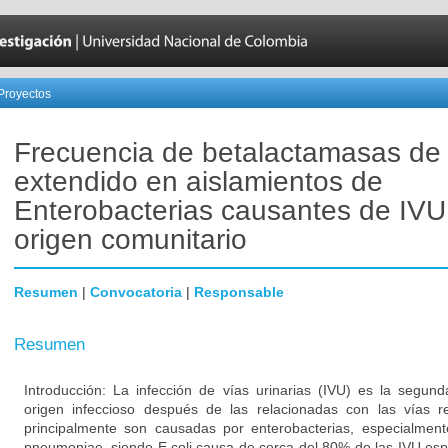
Proyectos
Frecuencia de betalactamasas de
extendido en aislamientos de
Enterobacterias causantes de IVU
origen comunitario
Resumen
|
Convocatoria
|
Responsable
Resumen
Introducción: La infección de vías urinarias (IVU) es la segun
origen infeccioso después de las relacionadas con las vías res
principalmente son causadas por enterobacterias, especialmente
pneumoniae, siendo E.coli causa de cerca del 80% de las IVU es