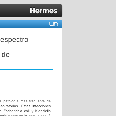
 espectro
 de
da patología mas frecuente de
piratorias. Estas infecciones
 Escherichia coli y Klebsiella
pecialmente en la comunidad. A