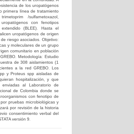
esistencia de los uropatógenos
o primera línea de tratamiento
rimetoprim /sulfametoxazol,
o uropatógenos con fenotipos
o extendido (BLEE). Hasta el
alicen uropatógenos de origen
 de riesgo asociados. Objetivo:
gicas y moleculares de un grupo
rigen comunitario en población
d GREBO. Metodología: Estudio
estra de 308 aislamientos (1
necientes a la red GREBO. Los
 spp y Proteus spp aisladas de
quieran hospitalización, y que
 enviadas al Laboratorio de
acional de Colombia donde se
microorganismos con fenotipo de
por pruebas microbiológicas y
ará por revisión de la historia
revio consentimiento verbal del
 STATA versión 9.