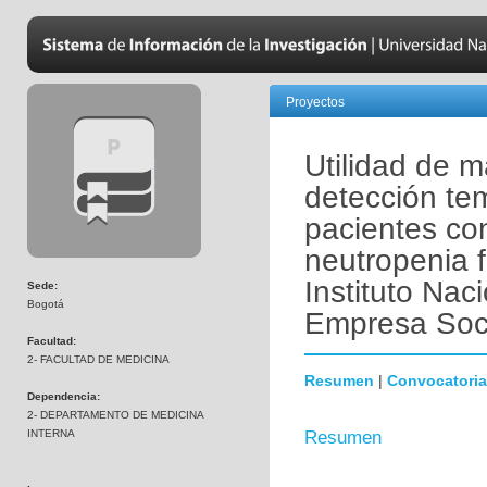
Proyectos
Utilidad de m
detección te
pacientes co
neutropenia f
Instituto Nac
Sede:
Bogotá
Empresa Soci
Facultad:
2- FACULTAD DE MEDICINA
Resumen
|
Convocatoria
Dependencia:
2- DEPARTAMENTO DE MEDICINA
INTERNA
Resumen