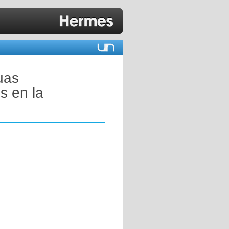
uas
s en la