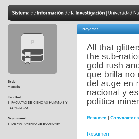
Proyectos
All that glitt
the sub-natio
gold rush an
que brilla no
del auge en m
Sede:
Medellín
nacional y es
Facultad:
política miner
3- FACULTAD DE CIENCIAS HUMANAS Y
ECONÓMICAS
Resumen
|
Convocatoria
Dependencia:
3- DEPARTAMENTO DE ECONOMÍA
Resumen