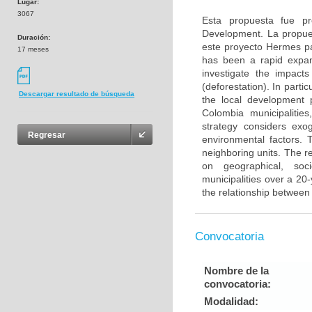
Lugar:
3067
Esta propuesta fue p
Development. La propues
Duración:
este proyecto Hermes pa
17 meses
has been a rapid expans
investigate the impact
(deforestation). In parti
Descargar resultado de búsqueda
the local development
Colombia municipalities
strategy considers exo
Regresar
environmental factors. T
neighboring units. The r
on geographical, soc
municipalities over a 20-
the relationship between
Convocatoria
Nombre de la
convocatoria:
Modalidad: