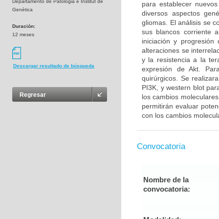
Departamento de Patologia e Institut de
para establecer nuevos
Genètica
diversos aspectos gené
gliomas. El análisis se 
Duración:
sus blancos corriente 
12 meses
iniciación y progresió
alteraciones se interrel
y la resistencia a la t
Descargar resultado de búsqueda
expresión de Akt. Para
quirúrgicos. Se realiza
PI3K, y western blot par
Regresar
los cambios moleculares 
permitirán evaluar poten
con los cambios molecul
Convocatoria
Nombre de la
convocatoria: