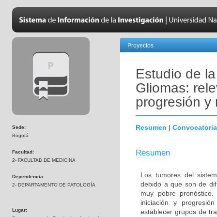
Proyectos
Estudio de l
Gliomas: rele
progresión y 
Resumen
|
Convocatoria
Sede:
Bogotá
Resumen
Facultad:
2- FACULTAD DE MEDICINA
Los tumores del sistem
Dependencia:
debido a que son de difí
2- DEPARTAMENTO DE PATOLOGÍA
muy pobre pronóstico. 
iniciación y progresió
Lugar:
establecer grupos de tra