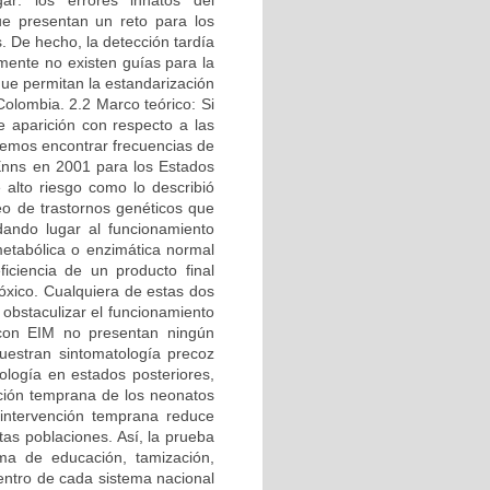
ar: los errores innatos del
e presentan un reto para los
. De hecho, la detección tardía
mente no existen guías para la
que permitan la estandarización
olombia. 2.2 Marco teórico: Si
 aparición con respecto a las
demos encontrar frecuencias de
Enns en 2001 para los Estados
alto riesgo como lo describió
eo de trastornos genéticos que
dando lugar al funcionamiento
metabólica o enzimática normal
iciencia de un producto final
óxico. Cualquiera de estas dos
l obstaculizar el funcionamiento
 con EIM no presentan ningún
uestran sintomatología precoz
ología en estados posteriores,
cción temprana de los neonatos
 intervención temprana reduce
as poblaciones. Así, la prueba
a de educación, tamización,
dentro de cada sistema nacional