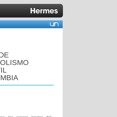
 DE
BOLISMO
IL
OMBIA