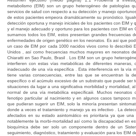
Resumen ejecutivo (medio página) 2.1 Problema a investig
metabolismo (EIM) son un grupo heterogéneo de patologías qu
servicios de salud con respecto a su detección y manejo oportunos
de estos pacientes empeora dramáticamente su pronóstico. Igual
detección oportuna y manejo iniciales de los pacientes con EIM y 
y el manejo adecuado y oportuno para los pacientes con EIM en C
sumamos todos los EIM, estos presentan grandes frecuencias de
enfermedades de origen genético en los neonatos. Es así que po
un caso de EIM por cada 1000 nacidos vivos como lo describió 
Unidos , así como frecuencias muchos mayores en neonatos de 
Chiaratti en Sao Paulo, Brasil . Los EIM son un grupo heterogén
interfieren con estas vías metabólicas de diferentes maneras, 
inadecuado de una vía específica . Esta interferencia en la vía 
tiene varias consecuencias, entre las que se encuentran la def
específico o el acúmulo excesivo de un substrato que puede ser t
situaciones da lugar a una significativa morbilidad y mortalidad, a
normal de una vía metabólica específicaiii. Muchos neonatos
fenotipo particular al nacimiento y en algunos casos tampoco m
que pudieran sugerir un EIM, solo la minoría presentan sintomat
donde a veces el tratamiento y manejo ya es infectivo . La dete
afectados en su estado asintomático es prioritaria ya que una
notablemente la morbi-mortalidad así como la discapacidad en est
bioquímica debe ser solo un componente dentro de un Sistem
seguimiento, diagnóstico, tratamiento y evaluación para los EIM 