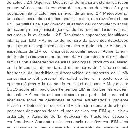
de salud . 2.3 Objetivos: Desarrollar de manera sistemática re
pautas válidas para la creación del programa de detección y ma
población infantil colombiana menor de un año. 2.4 Metodología: 
un estudio secundario del tipo analítico o sea, una revisión sistemát
RSL permitirá una aproximación al estado del conocimiento actua
detección y manejo inicial, generando las recomendaciones par
acuerdo a la evidencia . 2.5 Resultados esperados: Identifica
infante con EIM. • Aumento del número de pacientes detectado
que inician un seguimiento sistemático y ordenado. • Aumento 
específicos de EIM con diagnósticos confirmados. • Aumento en 
dentro de las curvas de antropometría y neuro desarrollo. •Reduc
familias con antecedentes de estas patologías, producto del ases
en la frecuencia de mortalidad en menores de 1 año secunda
frecuencia de morbilidad y discapacidad en menores de 1 añ
conocimiento del personal de salud sobre el impacto que ti
epidemiológicos y la economía en salud del país. • Mayor cono
SGSS sobre el impacto que tienen los EIM en los perfiles epidem
del país. • Aumento del conocimiento por parte del personal 
adecuada toma de decisiones al verse enfrentados a pacient
revisión. • Detección precoz de EIM en todo neonato de alto ri
pacientes detectados desde el mes de vida con EIM que inician
ordenado. • Aumento de la detección de trastornos específi
confirmados. • Aumento en la frecuencia de niños con EIM den
antropometría y neuro desarrollo. • Aumento del asesoramient