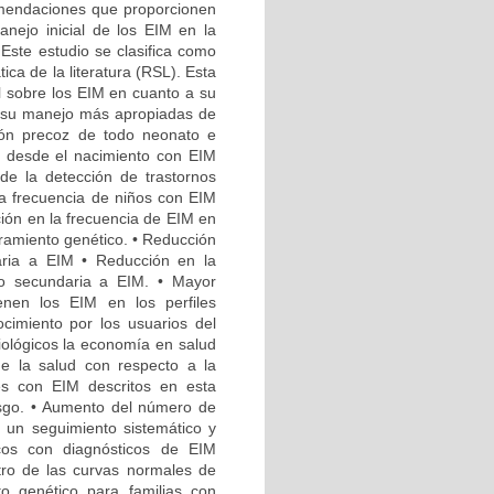
comendaciones que proporcionen
nejo inicial de los EIM en la
Este estudio se clasifica como
ica de la literatura (RSL). Esta
l sobre los EIM en cuanto a su
a su manejo más apropiadas de
ción precoz de todo neonato e
s desde el nacimiento con EIM
de la detección de trastornos
la frecuencia de niños con EIM
ción en la frecuencia de EIM en
oramiento genético. • Reducción
ria a EIM • Reducción en la
o secundaria a EIM. • Mayor
enen los EIM en los perfiles
cimiento por los usuarios del
iológicos la economía en salud
de la salud con respecto a la
es con EIM descritos en esta
esgo. • Aumento del número de
 un seguimiento sistemático y
cos con diagnósticos de EIM
tro de las curvas normales de
o genético para familias con