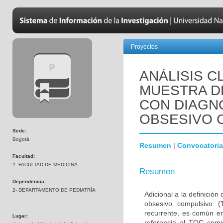
Proyectos
ANÁLISIS C
MUESTRA D
CON DIAGN
OBSESIVO 
Sede:
Bogotá
Resumen
|
Convocatoria
Facultad:
2- FACULTAD DE MEDICINA
Resumen
Dependencia:
2- DEPARTAMENTO DE PEDIATRÍA
Adicional a la definición
obsesivo compulsivo 
recurrente, es común en
Lugar:
referencia al TOC comi