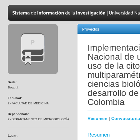
Proyectos
Implementaci
Nacional de 
uso de la cito
multiparamétr
ciencias biol
Sede:
Bogotá
desarrollo de
Facultad:
Colombia
2- FACULTAD DE MEDICINA
Dependencia:
Resumen
|
Convocatoria
2- DEPARTAMENTO DE MICROBIOLOGÍA
Resumen
Lugar: