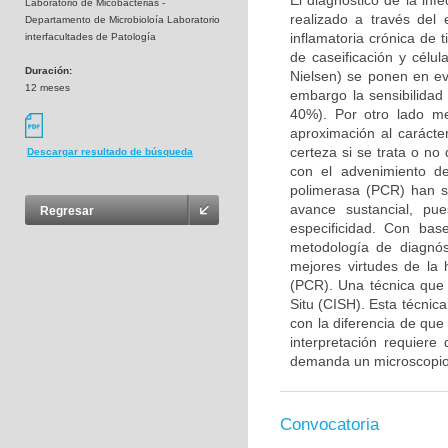
El diagnóstico de la inf
Laboratorio de Micobacterias -
realizado a través del 
Departamento de Microbioloía Laboratorio
inflamatoria crónica de
interfacultades de Patología
de caseificación y célu
Duración:
Nielsen) se ponen en evi
12 meses
embargo la sensibilidad 
40%). Por otro lado me
aproximación al carácte
certeza si se trata o no
Descargar resultado de búsqueda
con el advenimiento de
polimerasa (PCR) han si
avance sustancial, pu
Regresar
especificidad. Con bas
metodología de diagnós
mejores virtudes de la 
(PCR). Una técnica que 
Situ (CISH). Esta técnica
con la diferencia de qu
interpretación requiere
demanda un microscopio 
Convocatoria