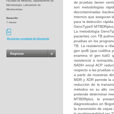
Facultad de Medicina. Departamento de
de pruebas tienen venta
Microbiología, Laboratorio de
son metodologías rápi
Micobacterias
decontaminadas bacilosco
internos que aseguran l
Duración:
para la detección rápida
7 meses
GenoType® MTBDRplus, pa
La metodología GenoTyp
pacientes con TB pulmon
Descargar resultado de búsqueda
pruebas en los programa
TB. La resistencia a ri
gen rpoB (que codifica p
Regresar
examina el gen katG qu
resistencia a isoniazid
NADH enoyl ACP reduct
respecto a las pruebas c
a partir de muestras dir
MDR y XDR permite la ad
reducción de la transm
métodos es su alto cos
pretende determinar me
MTBDRplus, la presenc
diagnosticados en Bogotá
la transmisión de cepas
la morbimortalidad por T