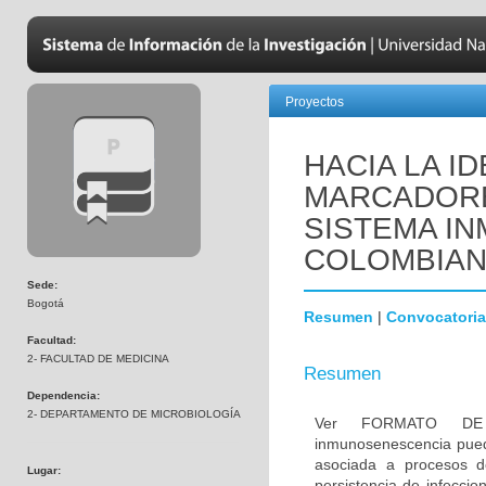
Proyectos
HACIA LA I
MARCADORE
SISTEMA IN
COLOMBIA
Sede:
Bogotá
Resumen
|
Convocatoria
Facultad:
2- FACULTAD DE MEDICINA
Resumen
Dependencia:
2- DEPARTAMENTO DE MICROBIOLOGÍA
Ver FORMATO DE
inmunosenescencia pued
asociada a procesos de
Lugar:
persistencia de infeccio