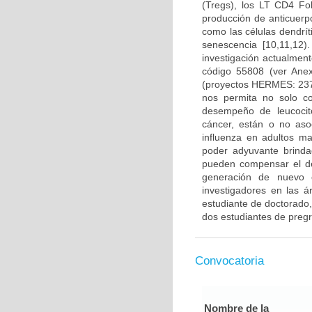
(Tregs), los LT CD4 Fo
producción de anticuerp
como las células dendrí
senescencia [10,11,12
investigación actualmen
código 55808 (ver Ane
(proyectos HERMES: 237
nos permita no solo co
desempeño de leucocito
cáncer, están o no aso
influenza en adultos m
poder adyuvante brinda
pueden compensar el d
generación de nuevo c
investigadores en las á
estudiante de doctorado,
dos estudiantes de preg
Convocatoria
Nombre de la