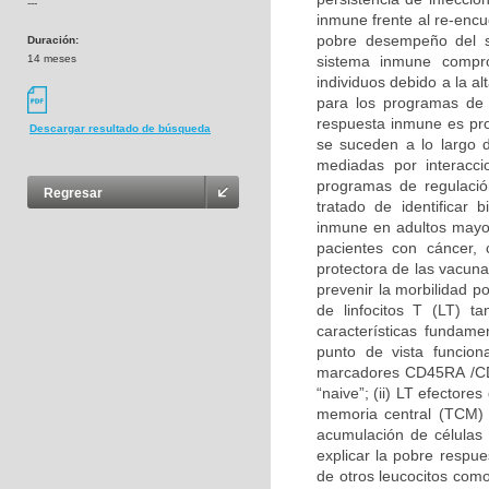
---
inmune frente al re-encu
pobre desempeño del 
Duración:
14 meses
sistema inmune compro
individuos debido a la a
para los programas de 
respuesta inmune es pro
Descargar resultado de búsqueda
se suceden a lo largo d
mediadas por interacc
programas de regulació
Regresar
tratado de identificar
inmune en adultos mayo
pacientes con cáncer, 
protectora de las vacun
prevenir la morbilidad p
de linfocitos T (LT) 
características fundam
punto de vista funciona
marcadores CD45RA /CD4
“naive”; (ii) LT efectore
memoria central (TCM) 
acumulación de células
explicar la pobre respu
de otros leucocitos co