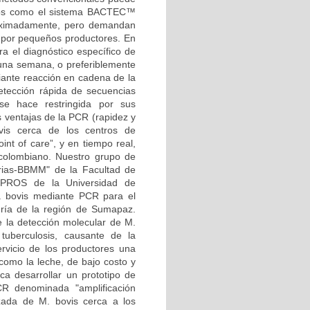
ados como el sistema BACTEC™
roximadamente, pero demandan
 por pequeños productores. En
ra el diagnóstico específico de
 una semana, o preferiblemente
diante reacción en cadena de la
etección rápida de secuencias
 se hace restringida por sus
s ventajas de la PCR (rapidez y
bovis cerca de los centros de
int of care”, y en tiempo real,
 colombiano. Nuestro grupo de
erias-BBMM" de la Facultad de
ISPROS de la Universidad de
M. bovis mediante PCR para el
dería de la región de Sumapaz.
 la detección molecular de M.
tuberculosis, causante de la
rvicio de los productores una
como la leche, de bajo costo y
ca desarrollar un prototipo de
PCR denominada "amplificación
tizada de M. bovis cerca a los