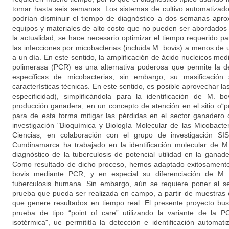
tomar hasta seis semanas. Los sistemas de cultivo automatiz
podrían disminuir el tiempo de diagnóstico a dos semanas ap
equipos y materiales de alto costo que no pueden ser abordados
la actualidad, se hace necesario optimizar el tiempo requerido pa
las infecciones por micobacterias (incluida M. bovis) a menos de
a un día. En este sentido, la amplificación de ácido nucleicos me
polimerasa (PCR) es una alternativa poderosa que permite la d
específicas de micobacterias; sin embargo, su masificación
características técnicas. En este sentido, es posible aprovechar la
especificidad), simplificándola para la identificación de M. 
producción ganadera, en un concepto de atención en el sitio o“po
para de esta forma mitigar las pérdidas en el sector ganadero
investigación "Bioquímica y Biología Molecular de las Micobact
Ciencias, en colaboración con el grupo de investigación S
Cundinamarca ha trabajado en la identificación molecular de 
diagnóstico de la tuberculosis de potencial utilidad en la gana
Como resultado de dicho proceso, hemos adaptado exitosamente
bovis mediante PCR, y en especial su diferenciación de M. 
tuberculosis humana. Sin embargo, aún se requiere poner al se
prueba que pueda ser realizada en campo, a partir de muestras 
que genere resultados en tiempo real. El presente proyecto bus
prueba de tipo “point of care” utilizando la variante de la 
isotérmica", ue permititía la detección e identificación automa