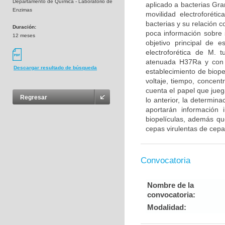
Departamento de Química - Laboratorio de
aplicado a bacterias Gr
Enzimas
movilidad electroforéti
bacterias y su relación 
Duración:
poca información sobre s
12 meses
objetivo principal de e
electroforética de M. 
atenuada H37Ra y con l
Descargar resultado de búsqueda
establecimiento de biop
voltaje, tiempo, concent
cuenta el papel que jueg
Regresar
lo anterior, la determina
aportarán información 
biopelículas, además qu
cepas virulentas de cepa
Convocatoria
Nombre de la
convocatoria:
Modalidad: