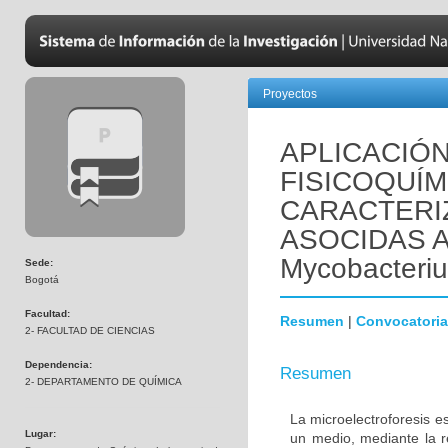
Proyectos
APLICACIÓ
FISICOQUÍM
CARACTERI
ASOCIDAS A
Mycobacteriu
Sede:
Bogotá
Facultad:
Resumen
|
Convocatoria
2- FACULTAD DE CIENCIAS
Dependencia:
Resumen
2- DEPARTAMENTO DE QUÍMICA
La microelectroforesis e
Lugar:
un medio, mediante la r