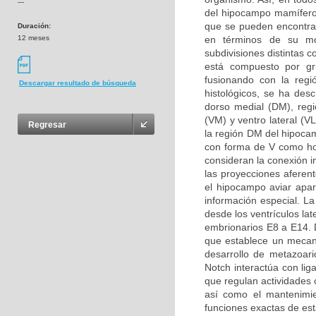
---
del hipocampo mamífero
que se pueden encontrar
Duración:
12 meses
en términos de su mor
subdivisiones distintas 
está compuesto por g
fusionando con la regi
Descargar resultado de búsqueda
histológicos, se ha desc
dorso medial (DM), regió
(VM) y ventro lateral (V
Regresar
la región DM del hipoca
con forma de V como ho
consideran la conexión i
las proyecciones aferen
el hipocampo aviar apa
información especial. L
desde los ventrículos la
embrionarios E8 a E14. D
que establece un mecani
desarrollo de metazoari
Notch interactúa con li
que regulan actividades c
así como el mantenimie
funciones exactas de est