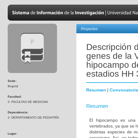
Proyectos
Descripción 
genes de la V
hipocampo de 
estadios HH 
Sede:
Bogotá
Resumen
|
Convocatoria
Facultad:
2- FACULTAD DE MEDICINA
Resumen
Dependencia:
2- DEPARTAMENTO DE PEDIATRÍA
El hipocampo es una es
vertebrados, ya que se h
distintas especies de m
Lugar:
organismo. Así, en todo