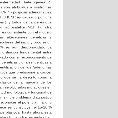
nfermedad heterogénea3,4.
s son atribuidos a síndromes
o CHCNP y poliposis adenomatosa
. El CHCNP es causado por una
ir), y todos los cánceres que
d microsatélite (MSI); Por otra
I es consistente con el modelo
as alteraciones genéticas y
culares del inicio y progresión
5% es aún desconocida5. La
la distinción fundamental entre
biado con el reconocimiento de
 genéticas clonales idénticas a
dentificación de los “adenomas
ásicos que predispone a cáncer
e lo que se ha descrito como la
clásica de la mayoría de los
tán involucradas mutaciones en
itud morfológica y funcional de
un simple problema diagnóstico
reconocer el potencial maligno
rece ser constituyen el 15-20 %
perplásicos, hasta ahora está
atural6. Estudios recientes han