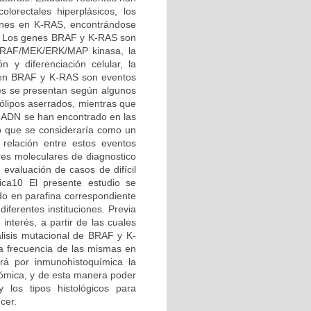
lorectales hiperplásicos, los
ones en K-RAS, encontrándose
s7 Los genes BRAF y K-RAS son
S/RAF/MEK/ERK/MAP kinasa, la
n y diferenciación celular, la
s en BRAF y K-RAS son eventos
ues se presentan según algunos
pólipos aserrados, mientras que
al ADN se han encontrado en las
lo que se consideraría como un
 relación entre estos eventos
ores moleculares de diagnostico
evaluación de casos de difícil
tica10 El presente estudio se
ido en parafina correspondiente
iferentes instituciones. Previa
interés, a partir de las cuales
nálisis mutacional de BRAF y K-
a frecuencia de las mismas en
ará por inmunohistoquímica la
ómica, y de esta manera poder
y los tipos histológicos para
cer.