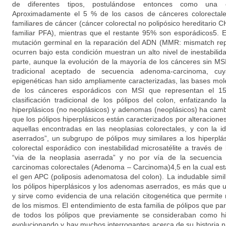
de diferentes tipos, postulándose entonces como una e
Aproximadamente el 5 % de los casos de cánceres colorectale
familiares de cáncer (cáncer colorectal no polipósico hereditari
familiar PFA), mientras que el restante 95% son esporádicos5
mutación germinal en la reparación del ADN (MMR: mismatch repa
ocurren bajo esta condición muestran un alto nivel de inestabilida
parte, aunque la evolución de la mayoría de los cánceres sin MS
tradicional aceptado de secuencia adenoma-carcinoma, cuy
epigenéticas han sido ampliamente caracterizadas, las bases mole
de los cánceres esporádicos con MSI que representan el 1
clasificación tradicional de los pólipos del colon, enfatizando 
hiperplásicos (no neoplásicos) y adenomas (neoplásicos) ha cam
que los pólipos hiperplásicos están caracterizados por alteraciones
aquellas encontradas en las neoplasias colorectales, y con la i
aserrados”, un subgrupo de pólipos muy similares a los hiperpl
colorectal esporádico con inestabilidad microsatélite a través d
“via de la neoplasia aserrada” y no por vía de la secuencia 
carcinomas colorectales (Adenoma – Carcinoma)4,5 en la cual es
el gen APC (poliposis adenomatosa del colon). La indudable simil
los pólipos hiperplásicos y los adenomas aserrados, es más que 
y sirve como evidencia de una relación citogenética que permite 
de los mismos. El entendimiento de esta familia de pólipos que pa
de todos los pólipos que previamente se consideraban como hi
evolucionando y hay muchos interrogantes acerca de su historia n