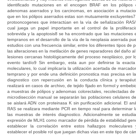
identificado mutaciones en el encogen BRAF en los pólipos co
adenomas aserrados y los carcinomas, en asociación a mutaci
que en los pólipos aserrados estas son mutuamente excluyente
protooncogenes que interactúan en la vía de señalización RA
cual juega un papel importante en el control de la proliferació
sobrevida y la apoptosis8 se ha encontrado que las mutacione
tempranos en el desarrollo de la vía de la neoplasia aserrada p
estudios con una frecuencia similar, entre los diferentes tipos de 
las alteraciones en la metilación de genes reparadores del daño 
lesiones cercanas histológicamente del proceso neoplásico, por 
evento tardío9 Sin embargo, esta aun por definirse la exacta
moleculares, lo cual implicaría la utilización acertada de marcad
temprano y por ende una definición pronostica mas precisa en la 
diagnostico con repercusión en la conducta clínica y terapéu
realizará en casos de archivo, de tejido fijado en formol y embeb
a muestras de pólipos y adenomas colorectales, recolectadas de d
microdisección manual se separarán las poblaciones celulares de 
se aislará ADN con proteinasa K sin purificación adicional. El a
RAS se realizara mediante PCR en tiempo real para determinar l
las muestras de interés diagnostico. Adicionalmente se estudi
expresión de MLH1 como marcador de pérdida de estabilidad gen
establecer la correlación entre estos hallazgos moleculares 
establecer el posible rol que juegan dichas vías en este tipo de cán