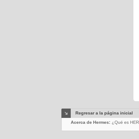
Regresar a la página inicial
Acerca de Hermes:
¿Qué es HE