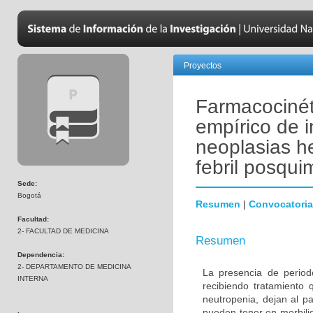
Proyectos
Farmacocinét
empírico de 
neoplasias h
febril posqui
Sede:
Bogotá
Resumen
|
Convocatoria
Facultad:
2- FACULTAD DE MEDICINA
Resumen
Dependencia:
2- DEPARTAMENTO DE MEDICINA
La presencia de period
INTERNA
recibiendo tratamiento 
neutropenia, dejan al p
pueden tener en morbili