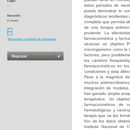
Lugar:
estos periodos de neu
---
pueda demostrar lo cont
Duración:
diagnósticos tendientes 
6 meses
completa que permita ide
de una terapia antimic
prudente. La efectivid
farmacocinética y farma
Descargar resultado de búsqueda
alcanzar un objetivo P
microrganismo como la C
factores, pero posiblem
Regresar
los cambios fisiopatol
farmacocinéticos en lo
condiciones y esta alte
Pese a la magnitud de
muchos antimicrobianos
integración de modelos
han ganado amplia acept
terapéutica. Un objeti
farmacocinéticos de c
hematológicas y neutrop
terapia que se les brind
hoc de los datos obteni
Instituto Nacional de 