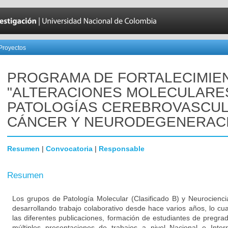
Proyectos
PROGRAMA DE FORTALECIMIE
"ALTERACIONES MOLECULARE
PATOLOGÍAS CEREBROVASCUL
CÁNCER Y NEURODEGENERAC
Resumen
|
Convocatoria
|
Responsable
Resumen
Los grupos de Patología Molecular (Clasificado B) y Neurocienci
desarrollando trabajo colaborativo desde hace varios años, lo cu
las diferentes publicaciones, formación de estudiantes de pregra
múltiples presentaciones de trabajos a nivel Nacional e Inter