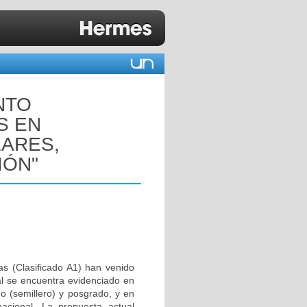
NTO
S EN
ARES,
IÓN"
as (Clasificado A1) han venido
al se encuentra evidenciado en
do (semillero) y posgrado, y en
nacional. La propuesta actual