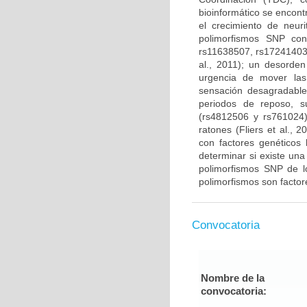
bioinformático se encont
el crecimiento de neuri
polimorfismos SNP co
rs11638507, rs17241403 
al., 2011); un desorden
urgencia de mover la
sensación desagradable
periodos de reposo, s
(rs4812506 y rs761024)
ratones (Fliers et al.,
con factores genéticos 
determinar si existe una
polimorfismos SNP de 
polimorfismos son factore
Convocatoria
Nombre de la
convocatoria: