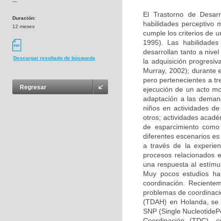
---
El Trastorno de Desarr
Duración:
habilidades perceptivo
12 meses
cumple los criterios de u
1995). Las habilidades
desarrollan tanto a nive
Descargar resultado de búsqueda
la adquisición progresi
Murray, 2002); durante e
pero pertenecientes a t
Regresar
ejecución de un acto mot
adaptación a las demand
niños en actividades de 
otros; actividades acadé
de esparcimiento como e
diferentes escenarios es
a través de la experien
procesos relacionados e
una respuesta al estímul
Muy pocos estudios han
coordinación. Recient
problemas de coordinació
(TDAH) en Holanda, se e
SNP (Single NucleotidePo
Coordinación (TDC), co