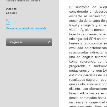
Pediatría Instituto de Genética
El síndrome de Wied
Duración:
considerado un desorde
12 meses
evidente al nacimiento
ausencia de la capa de 
frágil y arrugada y en 
Descargar resultado de búsqueda
vida. Adicionalment
hipertrigliciridemia, hi
etiología del SPN es de
Regresar
herencia autosómico r
evaluado característic
relacionadas indirectame
uno de longitud telomé
como referencia contr
progeroide, el síndrom
mutaciones en el gen LA
estudios parciales de e
resultados sugieren que
quizás ubicándose a otr
distinta. Las alteracion
hiperinsulinemia es es
desde nematodos hasta r
insulina y la longevida
envejecimiento. Este es