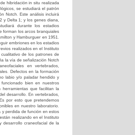
de hibridación in situ realizada
lógicos, se estudiará el patrón
n Notch. Este análisis incluirá
2 y Delta 1; y los genes diana,
diará durante los estadios
 forman los arcos branquiales
 Hamilton y Hamburguer en 1951.
guir embriones en los estadios
vios realizados en el Instituto
cualitativo de los patrones de
a la vía de señalización Notch
neofaciales en vertebrados,
ales. Defectos en la formación
o labio y/o paladar hendido y
 funcionado bien en nuestros
herramientas que facilitan la
del desarrollo. En vertebrados,
. Es por esto que pretendemos
nibles en nuestro laboratorio.
a y perdida de función en estos
stán realizando en el Instituto
y desarrollo craneofacial de la