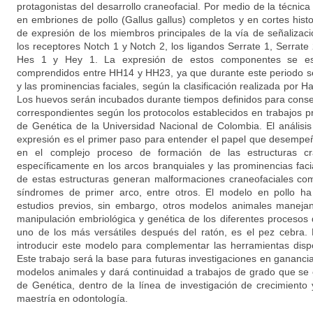
protagonistas del desarrollo craneofacial. Por medio de la técnica 
en embriones de pollo (Gallus gallus) completos y en cortes histo
de expresión de los miembros principales de la vía de señalizació
los receptores Notch 1 y Notch 2, los ligandos Serrate 1, Serrate 
Hes 1 y Hey 1. La expresión de estos componentes se estu
comprendidos entre HH14 y HH23, ya que durante este periodo se
y las prominencias faciales, según la clasificación realizada por
Los huevos serán incubados durante tiempos definidos para conse
correspondientes según los protocolos establecidos en trabajos pre
de Genética de la Universidad Nacional de Colombia. El análisis 
expresión es el primer paso para entender el papel que desempeñ
en el complejo proceso de formación de las estructuras cra
específicamente en los arcos branquiales y las prominencias faci
de estas estructuras generan malformaciones craneofaciales com
síndromes de primer arco, entre otros. El modelo en pollo ha
estudios previos, sin embargo, otros modelos animales manejan 
manipulación embriológica y genética de los diferentes procesos 
uno de los más versátiles después del ratón, es el pez cebra
introducir este modelo para complementar las herramientas dispo
Este trabajo será la base para futuras investigaciones en gananci
modelos animales y dará continuidad a trabajos de grado que se e
de Genética, dentro de la línea de investigación de crecimiento 
maestría en odontología.