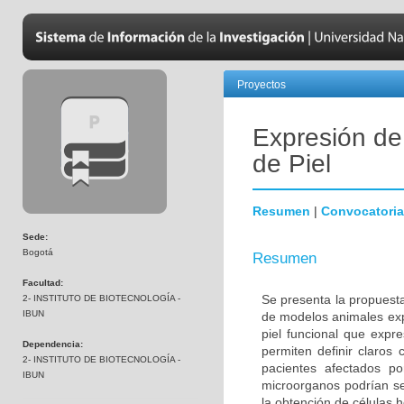
Proyectos
Expresión de
de Piel
Resumen
|
Convocatoria
Sede:
Bogotá
Resumen
Facultad:
Se presenta la propuesta
2- INSTITUTO DE BIOTECNOLOGÍA -
IBUN
de modelos animales exp
piel funcional que expr
Dependencia:
permiten definir claros 
2- INSTITUTO DE BIOTECNOLOGÍA -
pacientes afectados po
IBUN
microorganos podrían ser
la obtención de células 