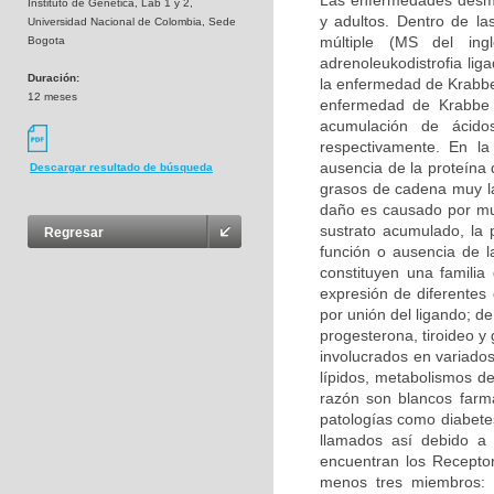
Las enfermedades desmie
Instituto de Genetica, Lab 1 y 2,
y adultos. Dentro de la
Universidad Nacional de Colombia, Sede
múltiple (MS del inglé
Bogota
adrenoleukodistrofia li
Duración:
la enfermedad de Krabbe 
12 meses
enfermedad de Krabbe s
acumulación de ácidos
respectivamente. En la
ausencia de la proteína 
Descargar resultado de búsqueda
grasos de cadena muy la
daño es causado por mu
sustrato acumulado, la 
Regresar
función o ausencia de 
constituyen una familia
expresión de diferentes
por unión del ligando; d
progesterona, tiroideo y
involucrados en variados
lípidos, metabolismos de
razón son blancos farma
patologías como diabetes
llamados así debido a 
encuentran los Receptor
menos tres miembros: 