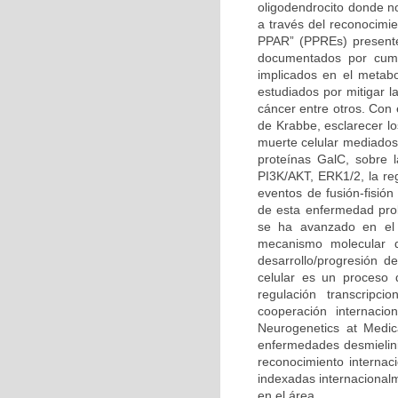
oligodendrocito donde n
a través del reconocimi
PPAR” (PPREs) presente
documentados por cump
implicados en el metabo
estudiados por mitigar l
cáncer entre otros. Con
de Krabbe, esclarecer l
muerte celular mediados 
proteínas GalC, sobre l
PI3K/AKT, ERK1/2, la reg
eventos de fusión-fisión
de esta enfermedad prob
se ha avanzado en el 
mecanismo molecular q
desarrollo/progresión 
celular es un proceso 
regulación transcripc
cooperación internacio
Neurogenetics at Medic
enfermedades desmielini
reconocimiento internaci
indexadas internacional
en el área.