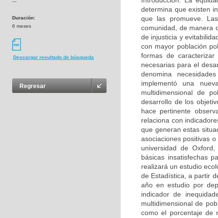
Introducción: La equid
---
determina que existen in
que las promueve. Las
Duración:
6 meses
comunidad, de manera qu
de injusticia y evitabili
con mayor población pob
formas de caracterizar
Descargar resultado de búsqueda
necesarias para el desar
denomina necesidades
implementó una nueva
Regresar
multidimensional de p
desarrollo de los objeti
hace pertinente observa
relaciona con indicador
que generan estas situaci
asociaciones positivas o
universidad de Oxford,
básicas insatisfechas 
realizará un estudio eco
de Estadística, a partir
año en estudio por dep
indicador de inequidad
multidimensional de pob
como el porcentaje de 