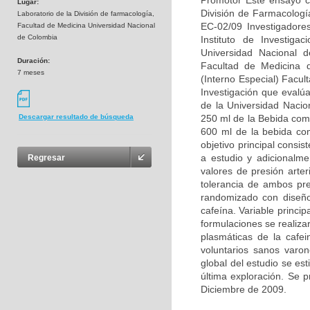
Promotor Este ensayo clí
Lugar:
División de Farmacolog
Laboratorio de la División de farmacología,
EC-02/09 Investigadore
Facultad de Medicina Universidad Nacional
de Colombia
Instituto de Investiga
Universidad Nacional de
Duración:
Facultad de Medicina 
7 meses
(Interno Especial) Facu
Investigación que evalú
de la Universidad Nacio
250 ml de la Bebida com
Descargar resultado de búsqueda
600 ml de la bebida com
objetivo principal consi
a estudio y adicionalme
Regresar
valores de presión arter
tolerancia de ambos pre
randomizado con diseño
cafeína. Variable princip
formulaciones se realiza
plasmáticas de la cafei
voluntarios sanos varon
global del estudio se es
última exploración. Se 
Diciembre de 2009.