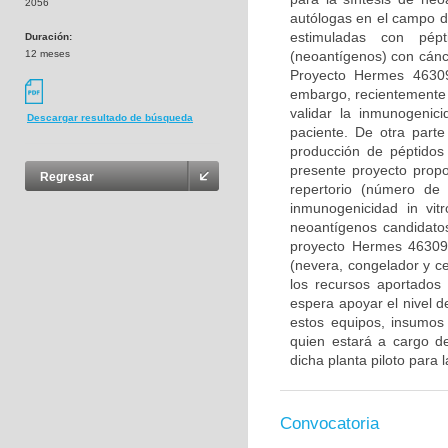
2056
autólogas en el campo d
estimuladas con pép
Duración:
12 meses
(neoantígenos) con cánc
Proyecto Hermes 46309
embargo, recientemente 
validar la inmunogenic
Descargar resultado de búsqueda
paciente. De otra parte
producción de péptidos 
presente proyecto propo
Regresar
repertorio (número de 
inmunogenicidad in vitr
neoantígenos candidatos
proyecto Hermes 46309.
(nevera, congelador y ce
los recursos aportados
espera apoyar el nivel d
estos equipos, insumos
quien estará a cargo de
dicha planta piloto para 
Convocatoria