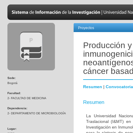
Proyectos
Producción y 
inmunogenic
neoantígenos
cáncer basad
Sede:
Bogotá
Resumen
|
Convocatoria
Facultad:
2- FACULTAD DE MEDICINA
Resumen
Dependencia:
2- DEPARTAMENTO DE MICROBIOLOGÍA
La Universidad Nacion
Traslacional (I&MT) en
Investigación en Inmuno
Lugar:
para la síntesis de n