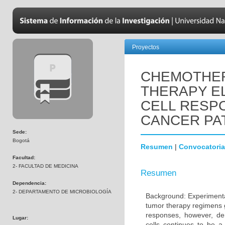
Proyectos
CHEMOTHER
THERAPY EL
CELL RESPO
CANCER PA
Sede:
Bogotá
Resumen
|
Convocatoria
Facultad:
2- FACULTAD DE MEDICINA
Resumen
Dependencia:
2- DEPARTAMENTO DE MICROBIOLOGÍA
Background: Experimental
tumor therapy regimens g
responses, however, de
Lugar:
cells continues to be 