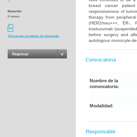
---
breast cancer patient
responsiveness of tumor 
Duración:
6 meses
therapy from periphera
(HER2/neu+++, ER-, PR
trastuzumab (suspended 
before surgery and afte
Descargar resultado de búsqueda
autologous monocyte-deri
Regresar
Convocatoria
Nombre de la
convocatoria:
Modalidad:
Responsable