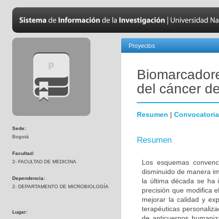
Proyectos
Biomarcadore
del cáncer 
Resumen
|
Convocatoria
Sede:
Bogotá
Resumen
Facultad:
Los esquemas convenci
2- FACULTAD DE MEDICINA
disminuido de manera im
Dependencia:
la última década se ha 
2- DEPARTAMENTO DE MICROBIOLOGÍA
precisión que modifica e
mejorar la calidad y ex
terapéuticas personalizad
Lugar:
de anticuerpos humaniza