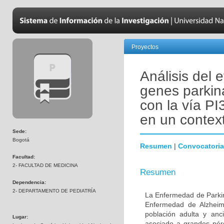
Proyectos
Análisis del 
genes parkin
con la vía PI
en un contex
Sede:
Bogotá
Resumen
|
Convocatoria
Facultad:
2- FACULTAD DE MEDICINA
Resumen
Dependencia:
2- DEPARTAMENTO DE PEDIATRÍA
La Enfermedad de Parki
Enfermedad de Alzheime
población adulta y anc
Lugar:
asociado a grandes pér