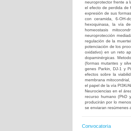
neuroprotector frente a
el efecto de perdida de 
expresión de sus formas 
con ceramida, 6-OH-do
hexoquinasa, la vía d
homeostasis mitocond
neuroprotección mediada
regulación de la muerte/
potenciación de los proce
oxidativo) en un reto 
dopaminérgicas. Metodo
(formas mutantes y sil
genes Parkin, DJ-1 y P
efectos sobre la viabili
membrana mitocondrial, l
el papel de la vía PI3K/A
Neurociencias en el áre
recurso humano (PhD y/
producirán por lo menos 
se enviaran resúmenes a
Convocatoria