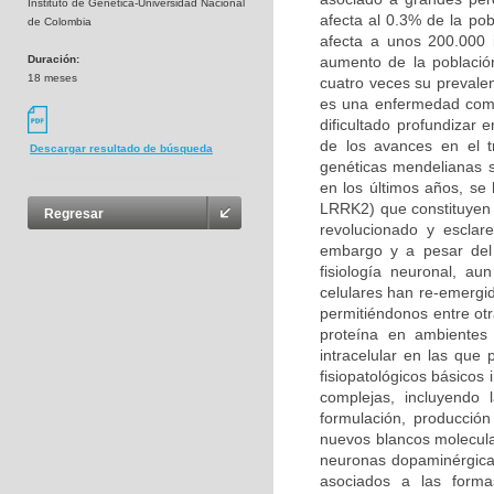
Instituto de Genética-Universidad Nacional
afecta al 0.3% de la po
de Colombia
afecta a unos 200.000 
Duración:
aumento de la població
18 meses
cuatro veces su prevalen
es una enfermedad compl
dificultado profundizar
de los avances en el t
Descargar resultado de búsqueda
genéticas mendelianas s
en los últimos años, se
LRRK2) que constituyen 
Regresar
revolucionado y esclar
embargo y a pesar del 
fisiología neuronal, a
celulares han re-emergi
permitiéndonos entre otr
proteína en ambientes 
intracelular en las qu
fisiopatológicos básicos
complejas, incluyendo
formulación, producción
nuevos blancos molecula
neuronas dopaminérgicas
asociados a las forma