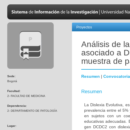
Proyectos
Análisis de 
asociado a Di
muestra de p
Resumen
|
Convocatoria
Sede:
Bogotá
Resumen
Facultad:
2- FACULTAD DE MEDICINA
La Dislexia Evolutiva, 
Dependencia:
prevalencia entre el 5% 
2- DEPARTAMENTO DE PATOLOGÍA
en sujetos con un coef
educativas adecuadas. El
Lugar:
gen DCDC2 con dislexi