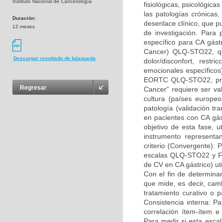
Instituto Nacional de Cancerología
fisiológicas, psicológica
las patologías crónicas
Duración:
desenlace clínico, que p
12 meses
de investigación. Para 
específico para CA gás
Cancer) QLQ-STO22, que
Descargar resultado de búsqueda
dolor/disconfort, restr
emocionales específicos
EORTC QLQ-STO22, prov
Regresar
Cancer” requiere ser va
cultura (países europeo
patología (validación t
en pacientes con CA gást
objetivo de esta fase, ut
instrumento representa
criterio (Convergente): 
escalas QLQ-STO22 y FA
de CV en CA gástrico) ut
Con el fin de determinar
que mide, es decir, cam
tratamiento curativo o p
Consistencia interna: P
correlación ítem-ítem e 
Para medir si esta esca