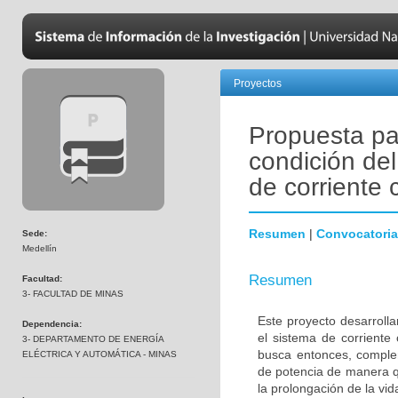
Proyectos
Propuesta par
condición del
de corriente
Resumen
|
Convocatoria
Sede:
Medellín
Resumen
Facultad:
3- FACULTAD DE MINAS
Este proyecto desarroll
Dependencia:
el sistema de corrient
3- DEPARTAMENTO DE ENERGÍA
busca entonces, complem
ELÉCTRICA Y AUTOMÁTICA - MINAS
de potencia de manera q
la prolongación de la vid