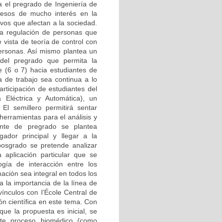
a el pregrado de Ingeniería de
cesos de mucho interés en la
ivos que afectan a la sociedad.
 la regulación de personas que
 vista de teoría de control con
 personas. Así mismo plantea un
 del pregrado que permita la
 (6 o 7) hacia estudiantes de
a de trabajo sea continua a lo
rticipación de estudiantes del
 Eléctrica y Automática), un
El semillero permitirá sentar
herramientas para el análisis y
ante de pregrado se plantea
gador principal y llegar a la
posgrado se pretende analizar
 aplicación particular que se
ía de interacción entre los
mación sea integral en todos los
a la importancia de la línea de
 vínculos con l’École Central de
ón científica en este tema. Con
que la propuesta es inicial, se
este proceso biomédico (como