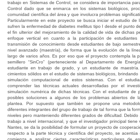
trabajo en Sistemas de Control, se considera de importancia par
Control dado que se enmarca en los sistemas biológicos, pro
comunidad científica del área y que involucra problemas significat
Particularmente en este proyecto se busca iniciar el estudio de
sufren la enfermedad de diabetes mellitus tipo I desde el punto de
el fin ulterior del mejoramiento de la calidad de vida de dichas
enfoque vertical en cuanto a la participación de estudiantes
transmisión de conocimiento desde estudiantes de bajo semestre
nivel avanzado (maestría), de forma que la evolución de la líne
largo de varios años. Es por eso que el proyecto contempla la pa
semillero “SinCro” (perteneciente al Departamento de Energía
estudiante en trabajo de grado, y un estudiante de maestría. 
cimientos sólidos en el estudio de sistemas biológicos, brindando 
simulación computacional de estos sistemas. Con el estudi
comprender las técnicas actuales desarrolladas por el investi
simulación numérica de dichas técnicas. Con el estudiante de 
posibles soluciones a algunos de los problemas abiertos de la
plantea. Por supuesto que también se propone una metodolog
diferentes integrantes del grupo de trabajo de tal forma que la for
niveles pero manteniendo diferentes grados de dificultad. Debido 
trabajo a nivel internacional, y que el investigador principal tiene
Nantes, se da la posibilidad de formular un proyecto de cooperaci
respecto a la parte técnica y científica del proyecto, se acentúa 
comienza a analizar ciertas características particulares de 