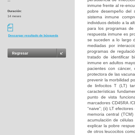
---
inmune frente al re-encu
pobre desempeño del 
Duración:
14 meses
sistema inmune compro
individuos debido a la a
para los programas de 
respuesta inmune es pro
Descargar resultado de búsqueda
se suceden a lo largo d
mediadas por interacc
programas de regulació
Regresar
tratado de identificar
inmune en adultos mayo
pacientes con cáncer, 
protectora de las vacun
prevenir la morbilidad p
de linfocitos T (LT) 
características fundam
punto de vista funciona
marcadores CD45RA /CD4
“naive”; (ii) LT efectore
memoria central (TCM) 
acumulación de células
explicar la pobre respu
de otros leucocitos co