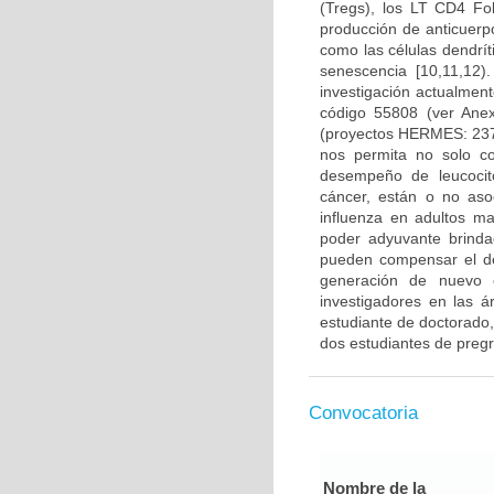
(Tregs), los LT CD4 Fo
producción de anticuerp
como las células dendrí
senescencia [10,11,12
investigación actualmen
código 55808 (ver Ane
(proyectos HERMES: 237
nos permita no solo co
desempeño de leucocito
cáncer, están o no aso
influenza en adultos m
poder adyuvante brinda
pueden compensar el d
generación de nuevo c
investigadores en las á
estudiante de doctorado,
dos estudiantes de preg
Convocatoria
Nombre de la