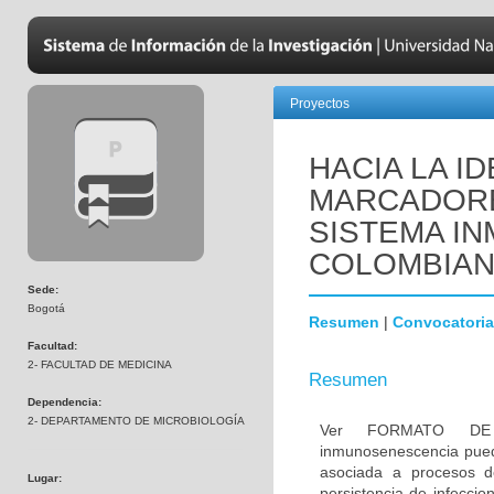
Proyectos
HACIA LA I
MARCADORE
SISTEMA IN
COLOMBIA
Sede:
Bogotá
Resumen
|
Convocatoria
Facultad:
2- FACULTAD DE MEDICINA
Resumen
Dependencia:
2- DEPARTAMENTO DE MICROBIOLOGÍA
Ver FORMATO DE
inmunosenescencia pued
asociada a procesos de
Lugar:
persistencia de infeccio