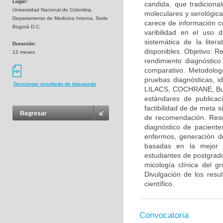
Lugar:
candida, que tradicion
Universidad Nacional de Colombia,
moleculares y serológica
Departamento de Medicina Interna, Sede
carece de información c
Bogotá D.C.
varibilidad en el uso 
sistemática de la lite
Duración:
disponibles. Objetivo: Re
12 meses
rendimiento diagnóstico
comparativo. Metodologí
pruebas diagnósticas, i
Descargar resultado de búsqueda
LILACS, COCHRANE, Busca
estándares de publicaci
factibilidad de de meta 
Regresar
de recomendación. Resu
diagnóstico de paciente
enfermos, generación de
basadas en la mejor e
estudiantes de postgrado
micología clínica del g
Divulgación de los resu
científico.
Convocatoria