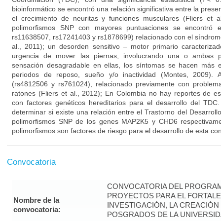
bioinformático se encontró una relación significativa entre la pres
el crecimiento de neuritas y funciones musculares (Fliers et a
polimorfismos SNP con mayores puntuaciones se encontró 
rs11638507, rs17241403 y rs1878699) relacionado con el síndrome
al., 2011); un desorden sensitivo – motor primario caracterizado
urgencia de mover las piernas, involucrando una o ambas 
sensación desagradable en ellas, los síntomas se hacen más 
periodos de reposo, sueño y/o inactividad (Montes, 2009). 
(rs4812506 y rs761024), relacionado previamente con problem
ratones (Fliers et al., 2012); En Colombia no hay reportes de es
con factores genéticos hereditarios para el desarrollo del TDC
determinar si existe una relación entre el Trastorno del Desarrol
polimorfismos SNP de los genes MAP2K5 y CHD6 respectivamen
polimorfismos son factores de riesgo para el desarrollo de esta con
Convocatoria
CONVOCATORIA DEL PROGRAM
PROYECTOS PARA EL FORTALE
Nombre de la
INVESTIGACIÓN, LA CREACIÓN
convocatoria:
POSGRADOS DE LA UNIVERSID