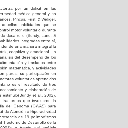
teriza por un déficit en las
nfermedad médica general y no
ances, Pincus, First, & Widiger,
 aquellas habilidades que se
ontrol motor voluntario durante
 de desarrollo (Bundy, Lane, &
abilidades integradas entre sí,
nder de una manera integral la
triz, cognitiva y emocional. La
 análisis del desempeño de los
 alimentación y traslados entre
nsión matemática, y actividades
on pares; su participación en
 motores voluntarios aprendidos
ntario es el resultado de tres
procesamiento y elaboración de
e estimulo(Bundy et al., 2002).
trastornos que involucren la
mplia del Genoma (GWAS) para
it de Atención e Hiperactividad
 presencia de 19 polimorfismos
l Trastorno de Desarrollo de la
0001); a través del análisis