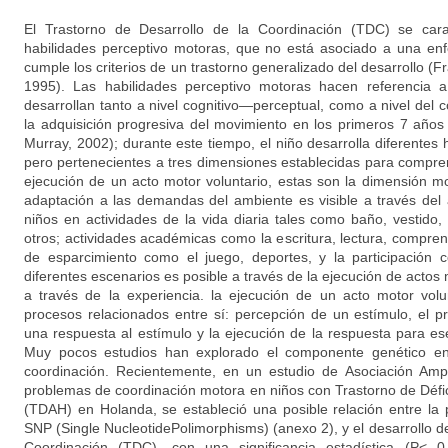
El Trastorno de Desarrollo de la Coordinación (TDC) se carac
habilidades perceptivo motoras, que no está asociado a una e
cumple los criterios de un trastorno generalizado del desarrollo (Fr
1995). Las habilidades perceptivo motoras hacen referencia a
desarrollan tanto a nivel cognitivo—perceptual, como a nivel del c
la adquisición progresiva del movimiento en los primeros 7 años
Murray, 2002); durante este tiempo, el niño desarrolla diferentes h
pero pertenecientes a tres dimensiones establecidas para compre
ejecución de un acto motor voluntario, estas son la dimensión mo
adaptación a las demandas del ambiente es visible a través del
niños en actividades de la vida diaria tales como baño, vestido,
otros; actividades académicas como la escritura, lectura, compre
de esparcimiento como el juego, deportes, y la participación c
diferentes escenarios es posible a través de la ejecución de actos
a través de la experiencia. la ejecución de un acto motor volu
procesos relacionados entre sí: percepción de un estímulo, el 
una respuesta al estímulo y la ejecución de la respuesta para es
Muy pocos estudios han explorado el componente genético en 
coordinación. Recientemente, en un estudio de Asociación A
problemas de coordinación motora en niños con Trastorno de Défic
(TDAH) en Holanda, se estableció una posible relación entre la
SNP (Single NucleotidePolimorphisms) (anexo 2), y el desarrollo de
Coordinación (TDC), con una significancia estadística (P< 0.