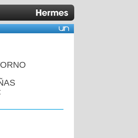
TORNO
ÑAS
: