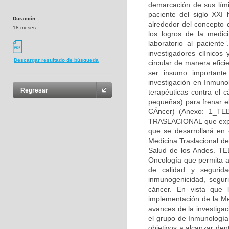
---
demarcación de sus lími
paciente del siglo XXI 
Duración:
alrededor del concepto d
18 meses
los logros de la medic
laboratorio al paciente
investigadores clínicos
Descargar resultado de búsqueda
circular de manera efic
ser insumo importante
investigación en Inmuno
Regresar
terapéuticas contra el 
pequeñas) para frenar el
CÁncer) (Anexo: 1_T
TRASLACIONAL que explo
que se desarrollará en
Medicina Traslacional d
Salud de los Andes. TE
Oncología que permita ad
de calidad y segurid
inmunogenicidad, seguri
cáncer. En vista que 
implementación de la Me
avances de la investigac
el grupo de Inmunología
objetivos a alcanzar den