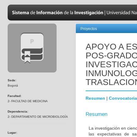
Proyectos
APOYO A ES
POS-GRADO
INVESTIGAC
INMUNOLOGÍ
TRASLACIO
Sede:
Bogotá
Facultad:
Resumen
|
Convocatoria
2- FACULTAD DE MEDICINA
Dependencia:
Resumen
2- DEPARTAMENTO DE MICROBIOLOGÍA
La investigación en cienc
Lugar:
las expectativas de s