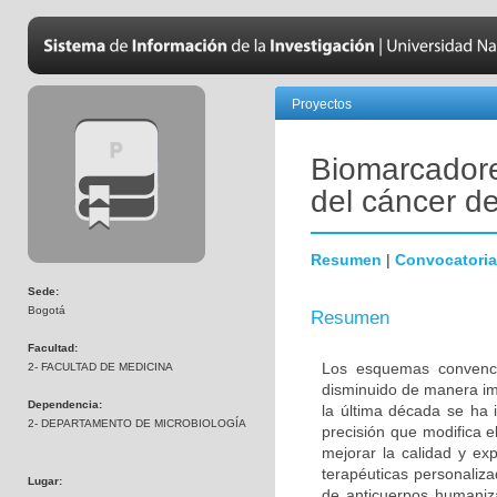
Proyectos
Biomarcadore
del cáncer 
Resumen
|
Convocatoria
Sede:
Bogotá
Resumen
Facultad:
Los esquemas convenci
2- FACULTAD DE MEDICINA
disminuido de manera im
Dependencia:
la última década se ha 
2- DEPARTAMENTO DE MICROBIOLOGÍA
precisión que modifica e
mejorar la calidad y ex
terapéuticas personalizad
Lugar:
de anticuerpos humaniza