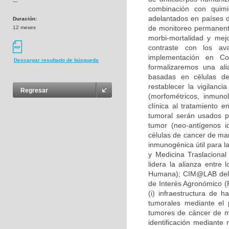
---
combinación con quimio
adelantados en países d
Duración:
de monitoreo permanente
12 meses
morbi-mortalidad y mej
contraste con los av
implementación en Co
Descargar resultado de búsqueda
formalizaremos una ali
basadas en células den
restablecer la vigilanci
Regresar
(morfométricos, inmunol
clínica al tratamiento
tumoral serán usados pa
tumor (neo-antígenos i
células de cancer de mam
inmunogénica útil para l
y Medicina Traslacional
lidera la alianza entre 
Humana); CIM@LAB del i
de Interés Agronómico (F
(i) infraestructura de 
tumorales mediante el 
tumores de cáncer de ma
identificación mediante 