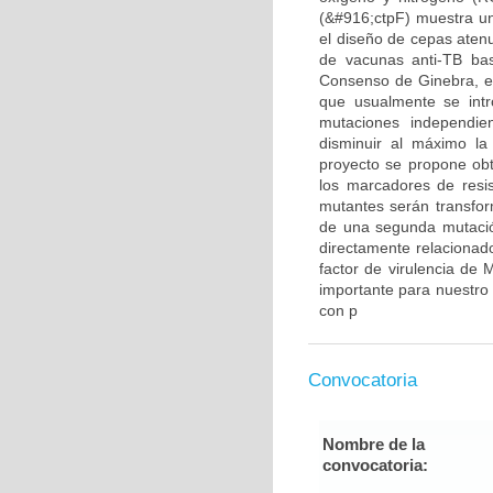
(&#916;ctpF) muestra un
el diseño de cepas atenu
de vacunas anti-TB bas
Consenso de Ginebra, en
que usualmente se int
mutaciones independien
disminuir al máximo la 
proyecto se propone obt
los marcadores de resis
mutantes serán transfor
de una segunda mutaci
directamente relacionado
factor de virulencia de 
importante para nuestro
con p
Convocatoria
Nombre de la
convocatoria: