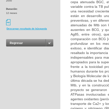
2050
cepa atenuada BGC, ef
variable contra la TB pu
Duración:
una necesidad creciente
12 meses
están en desarrollo un
preventivas, y en difere
atenuadas de Mtb son l
Descargar resultado de búsqueda
ausentes en BCG, y qu
Ag85, entre otros), q
comparación con BCG [4
Regresar
profundizar en los mec
exitoso, e identificar 
resaltado la importanci
indispensables para man
apropiados para la supe
frente a la toxicidad p
humanos durante los pro
y Biología Molecular de 
última década se ha ded
Mtb, y en la construcc
proyecto se generaron 
ATPasas involucradas e
agentes oxidantes (peróx
transporte de Ca2+ y lo
oxígeno y nitrógeno (