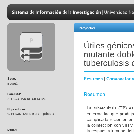
Proyectos
Útiles génico
mutante dobl
tuberculosis 
Resumen
|
Convocatoria
Sede:
Bogotá
Resumen
Facultad:
2- FACULTAD DE CIENCIAS
La tuberculosis (TB) e
Dependencia:
enfermedad que produjo 
2- DEPARTAMENTO DE QUÍMICA
complicado recientement
la coinfección con VIH y
Lugar:
la respuesta inmune del 