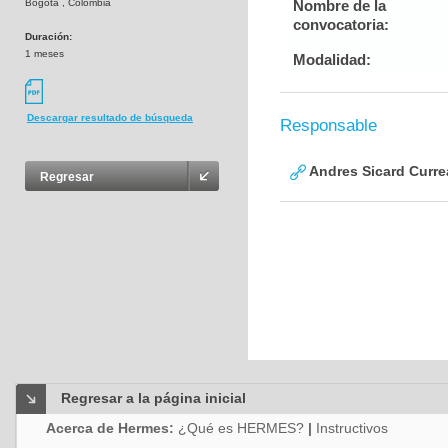
Bogotá , Colombia
Nombre de la
convocatoria:
Duración:
1 meses
Modalidad:
Descargar resultado de búsqueda
Responsable
Andres Sicard Curre
Regresar
Regresar a la página inicial
Acerca de Hermes:
¿Qué es HERMES?
|
Instructivos