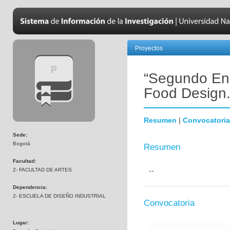
Proyectos
“Segundo En
Food Design.
Resumen
|
Convocatoria
Sede:
Bogotá
Resumen
Facultad:
--
2- FACULTAD DE ARTES
Dependencia:
2- ESCUELA DE DISEÑO INDUSTRIAL
Convocatoria
Lugar: