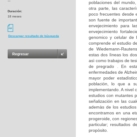
---
poblaciones del mundo,
otra parte, las caracte
Duración:
poco frecuentes desde e
18 meses
son fuente de important
envejecimiento para la
envejecimiento fortalec
Descargar resultado de búsqueda
genomico y celular de 
comprende el estudio d
de Wiedemann-Rautenst
Regresar
estas dos lìneas los dos
asì como trabajos de tes
de pregrado . En est
enfermedades de Alzheim
mayor poder estadìstico
población, lo que a su
implementando. A nivel c
estudios con mutantes p
señalización en las cua
ademàs de los estudios 
encontramos en una eta
progeroide, con regione
particular; resultados
propòsito.