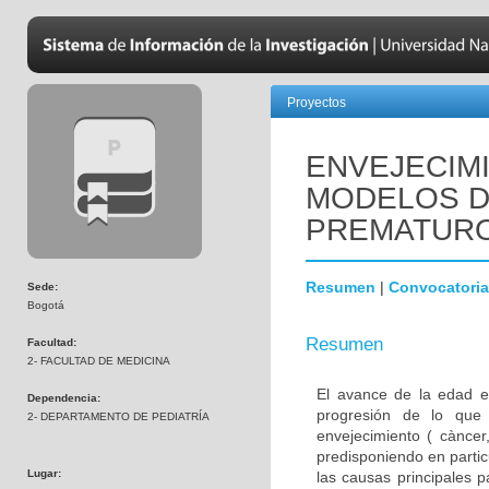
Proyectos
ENVEJECIM
MODELOS D
PREMATUR
Resumen
|
Convocatoria
Sede:
Bogotá
Resumen
Facultad:
2- FACULTAD DE MEDICINA
El avance de la edad e
Dependencia:
progresión de lo que
2- DEPARTAMENTO DE PEDIATRÍA
envejecimiento ( càncer,
predisponiendo en parti
Lugar:
las causas principales 