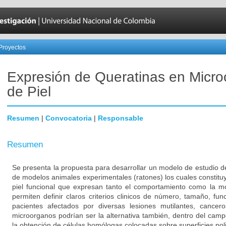
Proyectos
Expresión de Queratinas en Micr
de Piel
Resumen
|
Convocatoria
|
Responsable
Resumen
Se presenta la propuesta para desarrollar un modelo de estudio d
de modelos animales experimentales (ratones) los cuales constitu
piel funcional que expresan tanto el comportamiento como la mor
permiten definir claros criterios clinicos de número, tamaño, fu
pacientes afectados por diversas lesiones mutilantes, cancer
microorganos podrían ser la alternativa también, dentro del campo
la obtención de células homólogas colocadas sobre superficies pol