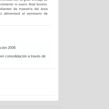
cimiento ni suero fetal bovino.
udiantes de maestría del área
z alimentará el seminario de
ación 2006
 en consolidación a través de