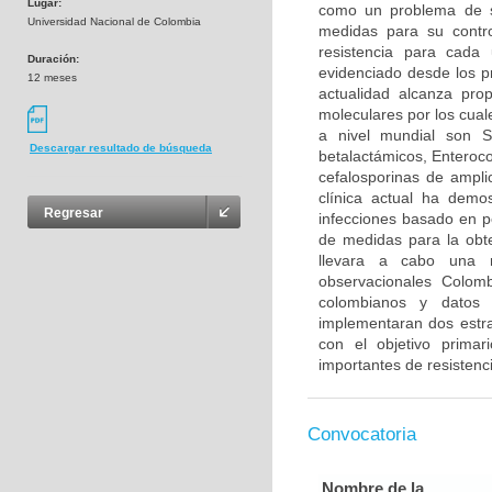
Lugar:
como un problema de s
Universidad Nacional de Colombia
medidas para su control
resistencia para cada
Duración:
evidenciado desde los p
12 meses
actualidad alcanza pr
moleculares por los cua
a nivel mundial son S
Descargar resultado de búsqueda
betalactámicos, Enteroco
cefalosporinas de ampli
clínica actual ha demo
Regresar
infecciones basado en per
de medidas para la obte
llevara a cabo una re
observacionales Colomb
colombianos y datos 
implementaran dos estra
con el objetivo primar
importantes de resistenci
Convocatoria
Nombre de la