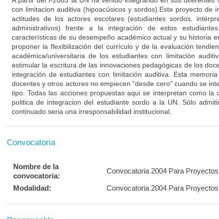
A partir del I-2003 la UN ha venido integrando en sus diferentes
con limitacion auditiva (hipoacúsicos y sordos).Este proyecto de 
actitudes de los actores escolares (estudiantes sordos, intérp
administrativos) frente a la integración de estos estudiante
características de su desempeño académico actual y su historia e
proponer la flexibilización del currículo y de la evaluación tendien
académica/universitaria de los estudiantes con limitación audit
estimular la escritura de las innovaciones pedagógicas de los doce
integración de estudiantes con limitación auditiva. Esta memoria
docentes y otros actores no empiecen "desde cero" cuando se int
tipo. Todas las acciones propuestas aqui se interpretan como la
politica de integracion del estudiante sordo a la UN. Sólo admit
continuado seria una irresponsabilidad institucional.
Convocatoria
Nombre de la
Convocatoria 2004 Para Proyectos 
convocatoria:
Modalidad:
Convocatoria 2004 Para Proyectos 