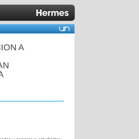
ION A
AN
A