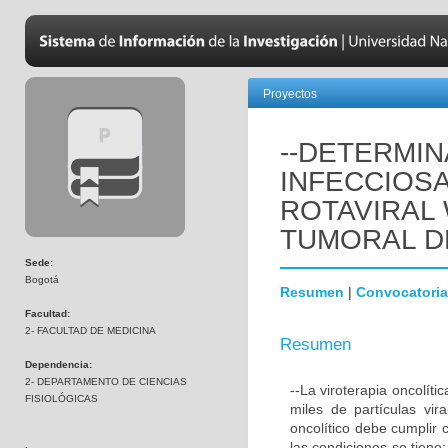
Proyectos
--DETERMIN
INFECCIOSA
ROTAVIRAL 
TUMORAL D
Sede:
Bogotá
Resumen
|
Convocatoria
Facultad:
2- FACULTAD DE MEDICINA
Resumen
Dependencia:
2- DEPARTAMENTO DE CIENCIAS
--La viroterapia oncolític
FISIOLÓGICAS
miles de partículas vir
oncolítico debe cumplir 
las condiciones se tiene: 