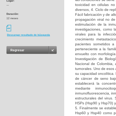
Lugar:
toxicidad en células no
---
diversos, 4. Ciclo de rep
Duración:
Fácil fabricación y de alt
12 meses
propagación viral no de
estimulación de la inm
investigaciones, como l
virales para la infecci
Descargar resultado de búsqueda
crecimiento metastaci
pacientes sometidos a 
perteneciente a la fami
Regresar
envuelto con morfología
Investigación de Biolo
Nacional de Colombia, a
tumorales. Uno de esos 
su capacidad oncolítica.
de cáncer de seno bajo
establecerá la concent
mediante inmunocit
inmunofluorescencia, inm
estructurales del virus
HSPs (Hsp90 y Hsp70) y 
5. Finalmente se establ
Hsp60 y Hsp40 como pos