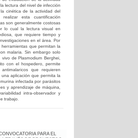
a lectura del nivel de infección
la cinética de la actividad del
ealizar esta cuantificación
éstas son generalmente costosas
r lo cual la lectura visual en
ediosa, que requiere tiempo y
 investigaciones en el área. Por
de herramientas que permitan la
con malaria. Sin embargo solo
n vivo de Plasmodium Berghei,
to con el hospedero, permite
antimalaricos que requieren
e una aplicación que permita la
 murina infectada por parásitos
es y aprendizaje de máquina,
ariabilidad intra-observador y
e trabajo.
- CONVOCATORIA PARA EL