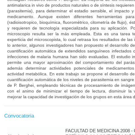
antimalarica in vivo de productos naturales o de síntesis requieren l
(parasitemia), para determinar el estadio sensible, el impacto y 
medicamento. Aunque existen diferentes herramientas para r
(radioisotropico, bioquímica, fluorométrico, citometría de flujo), 
y requieren de tecnología especializada para su aplicación. Po
microscopio resulta ser la más empleada. Esta es una tarea t
experticia del microscopista, lo cual retrasa los resultados de las
lo anterior, algunos investigadores han propuesto el desarrollo 
cuantificación automática de extendidos sanguíneos infectados 
infecciones de malaria humana han sido evaluadas. El estudio i
permite una mayor aproximación del comportamiento del parási
además determinar actividades potenciales de medicamentos 
actividad metabólica. En este trabajo se propone el desarrollo d
cuantificación automática de los niveles de parasitemia en sangre
de P. Berghei, empleando técnicas de procesamiento de imágen
con el animo de minimizar el tiempo de lectura, disminuir la v
mejorar la capacidad de investigación de los grupos en esta área d
Convocatoria
FACULTAD DE MEDICINA 2008 